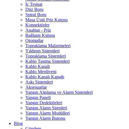
İç Tesisat
Düz Boru
Spiral Boru
Masa Üstü Priz Kutusu
Konnektörler
Anahtar - Priz
Bağlantı Kutusu
Otomatlar
Topraklama Malzemeleri
Yıldırım Sistemleri
Topraklama Sistemleri
Kablo Taşıma Sistemleri
Kablo Kanalı
Kablo Merdiveni
Kablo Kanalı Kapağı
Askı Sistemleri
Aksesuarlar
Yangın Algılama ve Alarm Sistemleri
Yangın Paneli
Yangın Dedektörleri
Yangın Alarm Sirenleri
Yangın Alarm Modülleri
Yangın Alarm Butonu
Blog
Gündem