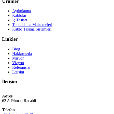
Ürünler
Aydınlatma
Kablolar
İç Tesisat
Topraklama Malzemeleri
Kablo Taşıma Sistemleri
Linkler
Blog
Hakkımızda
Misyon
Vizyon
Referanslar
İletişim
İletişim
Adres
62 A Əhməd Rəcəbli
Telefon