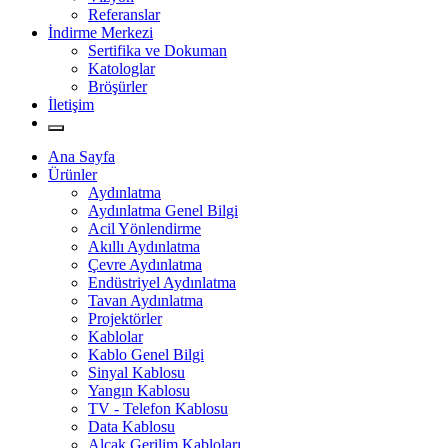
Referanslar
İndirme Merkezi
Sertifika ve Dokuman
Katologlar
Bröşürler
İletişim
Ana Sayfa
Ürünler
Aydınlatma
Aydınlatma Genel Bilgi
Acil Yönlendirme
Akıllı Aydınlatma
Çevre Aydınlatma
Endüstriyel Aydınlatma
Tavan Aydınlatma
Projektörler
Kablolar
Kablo Genel Bilgi
Sinyal Kablosu
Yangın Kablosu
TV - Telefon Kablosu
Data Kablosu
Alçak Gerilim Kabloları