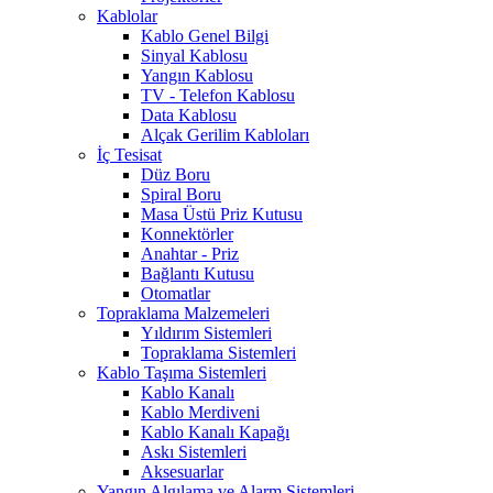
Kablolar
Kablo Genel Bilgi
Sinyal Kablosu
Yangın Kablosu
TV - Telefon Kablosu
Data Kablosu
Alçak Gerilim Kabloları
İç Tesisat
Düz Boru
Spiral Boru
Masa Üstü Priz Kutusu
Konnektörler
Anahtar - Priz
Bağlantı Kutusu
Otomatlar
Topraklama Malzemeleri
Yıldırım Sistemleri
Topraklama Sistemleri
Kablo Taşıma Sistemleri
Kablo Kanalı
Kablo Merdiveni
Kablo Kanalı Kapağı
Askı Sistemleri
Aksesuarlar
Yangın Algılama ve Alarm Sistemleri