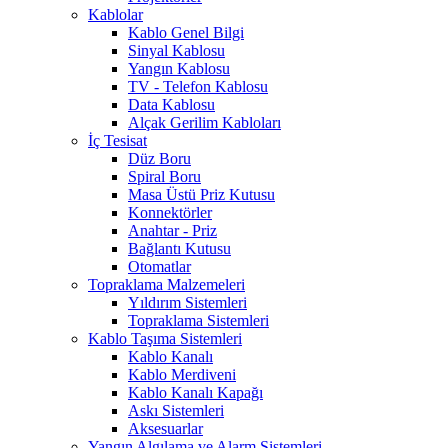
Kablolar
Kablo Genel Bilgi
Sinyal Kablosu
Yangın Kablosu
TV - Telefon Kablosu
Data Kablosu
Alçak Gerilim Kabloları
İç Tesisat
Düz Boru
Spiral Boru
Masa Üstü Priz Kutusu
Konnektörler
Anahtar - Priz
Bağlantı Kutusu
Otomatlar
Topraklama Malzemeleri
Yıldırım Sistemleri
Topraklama Sistemleri
Kablo Taşıma Sistemleri
Kablo Kanalı
Kablo Merdiveni
Kablo Kanalı Kapağı
Askı Sistemleri
Aksesuarlar
Yangın Algılama ve Alarm Sistemleri