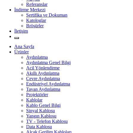
Referanslar
İndirme Merkezi
Sertifika ve Dokuman
Katologlar
Bröşürler
İletişim
Ana Sayfa
Ürünler
Aydınlatma
Aydınlatma Genel Bilgi
Acil Yönlendirme
Akıllı Aydınlatma
Çevre Aydınlatma
Endüstriyel Aydınlatma
Tavan Aydınlatma
Projektörler
Kablolar
Kablo Genel Bilgi
Sinyal Kablosu
Yangın Kablosu
TV - Telefon Kablosu
Data Kablosu
Alçak Gerilim Kabloları