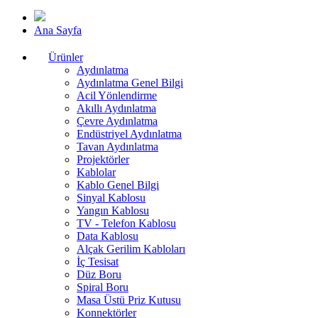
Ana Sayfa
Ürünler
Aydınlatma
Aydınlatma Genel Bilgi
Acil Yönlendirme
Akıllı Aydınlatma
Çevre Aydınlatma
Endüstriyel Aydınlatma
Tavan Aydınlatma
Projektörler
Kablolar
Kablo Genel Bilgi
Sinyal Kablosu
Yangın Kablosu
TV - Telefon Kablosu
Data Kablosu
Alçak Gerilim Kabloları
İç Tesisat
Düz Boru
Spiral Boru
Masa Üstü Priz Kutusu
Konnektörler