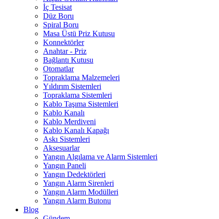
İç Tesisat
Düz Boru
Spiral Boru
Masa Üstü Priz Kutusu
Konnektörler
Anahtar - Priz
Bağlantı Kutusu
Otomatlar
Topraklama Malzemeleri
Yıldırım Sistemleri
Topraklama Sistemleri
Kablo Taşıma Sistemleri
Kablo Kanalı
Kablo Merdiveni
Kablo Kanalı Kapağı
Askı Sistemleri
Aksesuarlar
Yangın Algılama ve Alarm Sistemleri
Yangın Paneli
Yangın Dedektörleri
Yangın Alarm Sirenleri
Yangın Alarm Modülleri
Yangın Alarm Butonu
Blog
Gündem