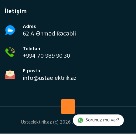
İletişim
Adres
62 A Əhməd Rəcəbli
Telefon
+994 70 989 90 30
E-posta
info@ustaelektrik.az
Sorunuz mu var?
Ustaelektirik.az (c) 2026 . Bütün haklar saklıdır.