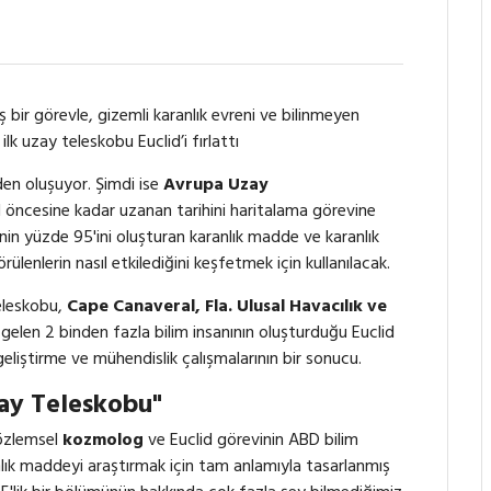
bir görevle, gizemli karanlık evreni ve bilinmeyen
lk uzay teleskobu Euclid’i fırlattı
den oluşuyor. Şimdi ise
Avrupa Uzay
ıl öncesine kadar uzanan tarihini haritalama görevine
enin yüzde 95'ini oluşturan karanlık madde ve karanlık
lenlerin nasıl etkilediğini keşfetmek için kullanılacak.
teleskobu,
Cape Canaveral, Fla. Ulusal Havacılık ve
 gelen 2 binden fazla bilim insanının oluşturduğu Euclid
geliştirme ve mühendislik çalışmalarının bir sonucu.
zay Teleskobu"
özlemsel
kozmolog
ve Euclid görevinin ABD bilim
ranlık maddeyi araştırmak için tam anlamıyla tasarlanmış