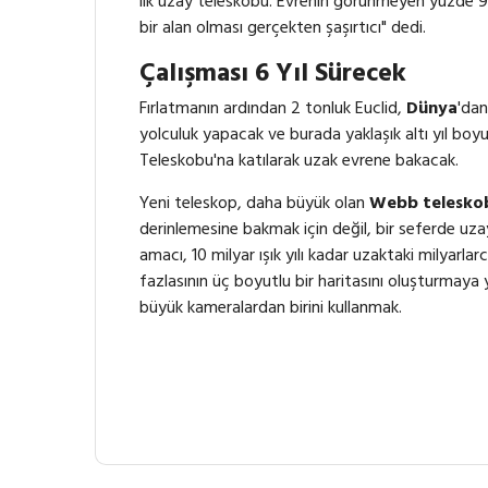
ilk uzay teleskobu. Evrenin görünmeyen yüzde 95
bir alan olması gerçekten şaşırtıcı" dedi.
Çalışması 6 Yıl Sürecek
Fırlatmanın ardından 2 tonluk Euclid,
Dünya
'dan
yolculuk yapacak ve burada yaklaşık altı yıl b
Teleskobu'na katılarak uzak evrene bakacak.
Yeni teleskop, daha büyük olan
Webb telesko
derinlemesine bakmak için değil, bir seferde uzayı
amacı, 10 milyar ışık yılı kadar uzaktaki milyarla
fazlasının üç boyutlu bir haritasını oluşturmaya
büyük kameralardan birini kullanmak.