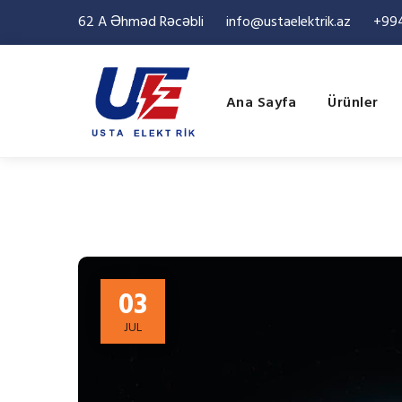
62 A Əhməd Rəcəbli
info@ustaelektrik.az
+994
Ana Sayfa
Ürünler
03
JUL