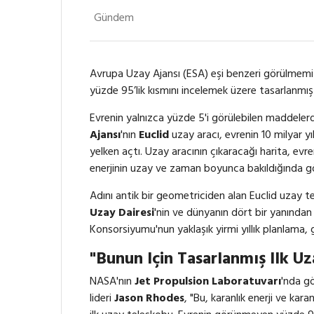
Gündem
Avrupa Uzay Ajansı (ESA) eşi benzeri görülmemiş 
yüzde 95’lik kısmını incelemek üzere tasarlanmış i
Evrenin yalnızca yüzde 5'i görülebilen maddeler
Ajansı
'nın
Euclid
uzay aracı, evrenin 10 milyar y
yelken açtı. Uzay aracının çıkaracağı harita, evr
enerjinin uzay ve zaman boyunca bakıldığında görü
Adını antik bir geometriciden alan Euclid uzay 
Uzay Dairesi
'nin ve dünyanın dört bir yanından
Konsorsiyumu'nun yaklaşık yirmi yıllık planlama, 
"Bunun Için Tasarlanmış Ilk U
NASA'nın
Jet Propulsion Laboratuvarı
'nda g
lideri
Jason Rhodes
, "Bu, karanlık enerji ve ka