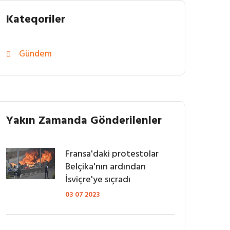
Kateqoriler
Gündem
Yakın Zamanda Gönderilenler
Fransa'daki protestolar
Belçika'nın ardından
İsviçre'ye sıçradı
03 07 2023