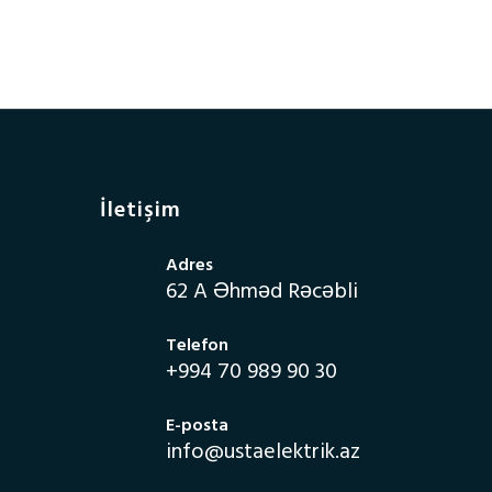
İletişim
Adres
62 A Əhməd Rəcəbli
Telefon
+994 70 989 90 30
E-posta
info@ustaelektrik.az