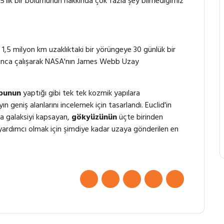
'lik bir bölümünün hakkında çok fazla şey bilmediğimiz
 1,5 milyon km uzaklıktaki bir yörüngeye 30 günlük bir
oyunca çalışarak NASA'nın James Webb Uzay
bunun
yaptığı gibi tek tek kozmik yapılara
n geniş alanlarını incelemek için tasarlandı. Euclid'in
rca galaksiyi kapsayan,
gökyüzünün
üçte birinden
 yardımcı olmak için şimdiye kadar uzaya gönderilen en