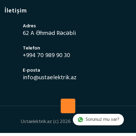
İletişim
Adres
62 A Əhməd Rəcəbli
Telefon
+994 70 989 90 30
E-posta
info@ustaelektrik.az
Sorunuz mu var?
Ustaelektirik.az (c) 2026 . Bütün haklar saklıdır.