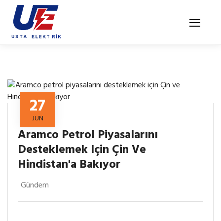
Ana Sayfa
27
Ürünler
JUN
Aramco Petrol Piyasalarını
Blog
Desteklemek Için Çin Ve
Hindistan'a Bakıyor
Kurumsal
İndirme Merkezi
Gündem
İletişim