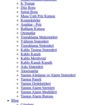
İç Tesisat
Düz Boru
Spiral Boru
Masa Üstü Priz Kutusu
Konnektörler
Anahtar - Priz
Bağlantı Kutusu
Otomatlar
Topraklama Malzemeleri
Yıldırım Sistemleri
Topraklama Sistemleri
Kablo Taşıma Sistemleri
Kablo Kanalı
Kablo Merdiveni
Kablo Kanalı Kapağı
Askı Sistemleri
Aksesuarlar
Yangın Algılama ve Alarm Sistemleri
Yangın Paneli
Yangın Dedektörleri
Yangın Alarm Sirenleri
Yangın Alarm Modülleri
Yangın Alarm Butonu
Blog
Gündem