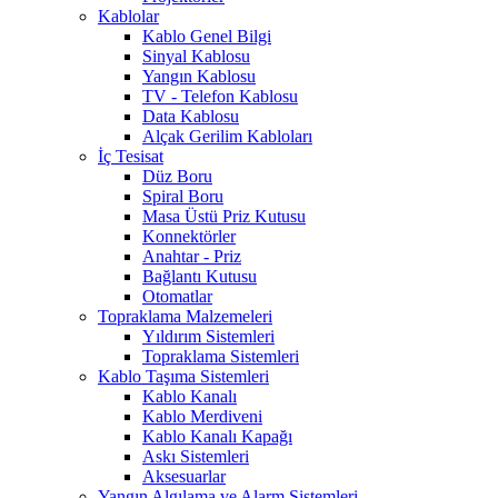
Kablolar
Kablo Genel Bilgi
Sinyal Kablosu
Yangın Kablosu
TV - Telefon Kablosu
Data Kablosu
Alçak Gerilim Kabloları
İç Tesisat
Düz Boru
Spiral Boru
Masa Üstü Priz Kutusu
Konnektörler
Anahtar - Priz
Bağlantı Kutusu
Otomatlar
Topraklama Malzemeleri
Yıldırım Sistemleri
Topraklama Sistemleri
Kablo Taşıma Sistemleri
Kablo Kanalı
Kablo Merdiveni
Kablo Kanalı Kapağı
Askı Sistemleri
Aksesuarlar
Yangın Algılama ve Alarm Sistemleri