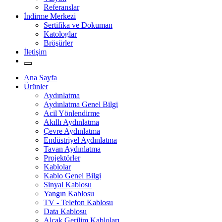
Referanslar
İndirme Merkezi
Sertifika ve Dokuman
Katologlar
Bröşürler
İletişim
Ana Sayfa
Ürünler
Aydınlatma
Aydınlatma Genel Bilgi
Acil Yönlendirme
Akıllı Aydınlatma
Çevre Aydınlatma
Endüstriyel Aydınlatma
Tavan Aydınlatma
Projektörler
Kablolar
Kablo Genel Bilgi
Sinyal Kablosu
Yangın Kablosu
TV - Telefon Kablosu
Data Kablosu
Alçak Gerilim Kabloları