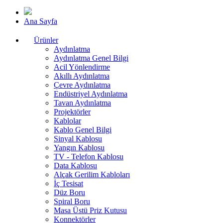
Ana Sayfa
Ürünler
Aydınlatma
Aydınlatma Genel Bilgi
Acil Yönlendirme
Akıllı Aydınlatma
Çevre Aydınlatma
Endüstriyel Aydınlatma
Tavan Aydınlatma
Projektörler
Kablolar
Kablo Genel Bilgi
Sinyal Kablosu
Yangın Kablosu
TV - Telefon Kablosu
Data Kablosu
Alçak Gerilim Kabloları
İç Tesisat
Düz Boru
Spiral Boru
Masa Üstü Priz Kutusu
Konnektörler