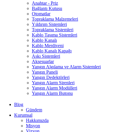
Anahtar - Priz
Bağlantı Kutusu
Otomatlar
Topraklama Malzemeleri
Yıldırım Sistemleri
Topraklama Sistemleri
Kablo Taşıma Sistemleri
Kablo Kanalı
Kablo Merdiveni
Kablo Kanalı Kapağı
Askı Sistemleri
Aksesuarlar
Yangın Algılama ve Alarm Sistemleri
Yangın Paneli
Yangın Dedektörleri
Yangın Alarm Sirenleri
Yangın Alarm Modülleri
Yangın Alarm Butonu
Blog
Gündem
Kurumsal
Hakkımızda
Misyon
Vizyon